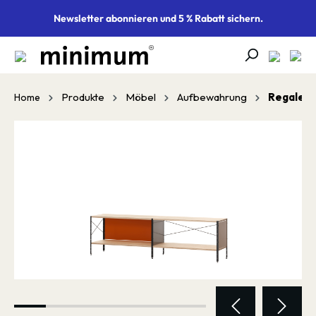
alt springen
Newsletter abonnieren und 5 % Rabatt sichern.
Produkte
Möbel
Aufbewahrung
Regale
Home
Bildergalerie überspringen