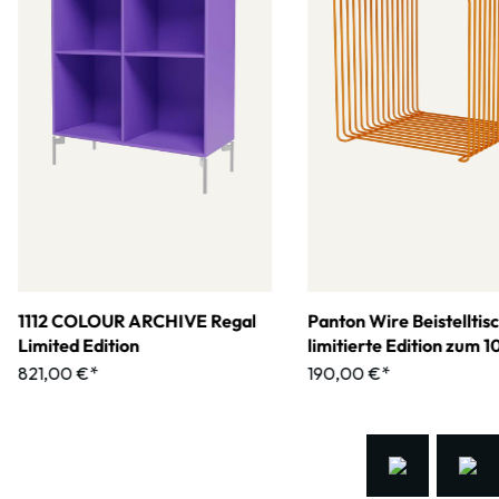
1112 COLOUR ARCHIVE Regal
Panton Wire Beistelltis
Limited Edition
limitierte Edition zum 
jährigen Jubiläum
821,00 €*
190,00 €*