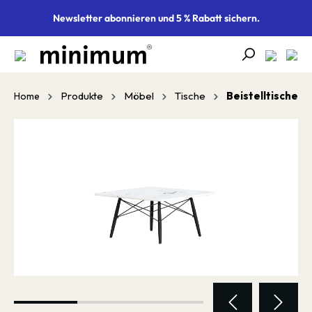
alt springen
Newsletter abonnieren und 5 % Rabatt sichern.
Produkte
Möbel
Tische
Beistelltische
Home
Bildergalerie überspringen