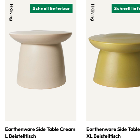
HKliving
HKliving
Schnell lieferbar
Schnell lie
Earthenware Side Table Cream
Earthenware Side Tabl
L Beistelltisch
XL Beistelltisch