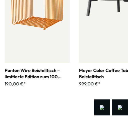
Panton Wire Beistelltisch –
Meyer Color Coffee Tab
limitierte Edition zum 100
Beistelltisch
jährigen Jubiläum
190,00 €*
999,00 €*