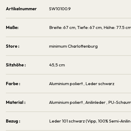
Artikelnummer
SW10100.9
Maße:
Breite: 67 cm, Tiefe: 67 cm, Höhe: 77.5 c
Store :
minimum Charlottenburg
Sitzhöhe :
45,5 cm
Farbe :
Aluminium poliert
, Leder schwarz
Material :
Aluminium poliert
, Anilinleder
, PU-Schaum
Bezug :
Leder 101 schwarz (Vipp, 100% Semi-Anili