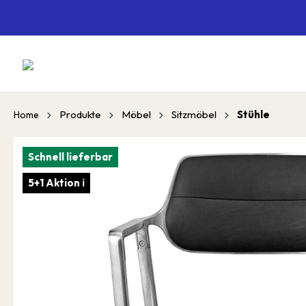
springen
Zur Hauptnavigation springen
Produkte
Möbel
Sitzmöbel
Stühle
Home
Schnell lieferbar
5+1 Aktion ℹ