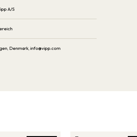
Vipp A/S
ereich
gen, Denmark, info@vipp.com