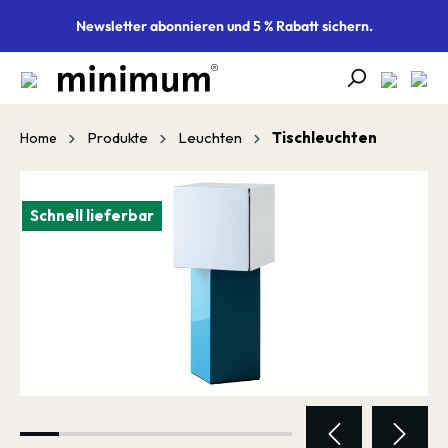
alt springen
Newsletter abonnieren und 5 % Rabatt sichern.
Produkte
Leuchten
Tischleuchten
Home
Bildergalerie überspringen
Schnell lieferbar