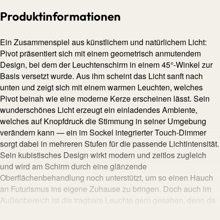
Produktinformationen
Ein Zusammenspiel aus künstlichem und natürlichem Licht:
Pivot präsentiert sich mit einem geometrisch anmutendem
Design, bei dem der Leuchtenschirm in einem 45°-Winkel zur
Basis versetzt wurde. Aus ihm scheint das Licht sanft nach
unten und zeigt sich mit einem warmen Leuchten, welches
Pivot beinah wie eine moderne Kerze erscheinen lässt. Sein
wunderschönes Licht erzeugt ein einladendes Ambiente,
welches auf Knopfdruck die Stimmung in seiner Umgebung
verändern kann — ein im Sockel integrierter Touch-Dimmer
sorgt dabei in mehreren Stufen für die passende Lichtintensität.
Sein kubistisches Design wirkt modern und zeitlos zugleich
und wird am Schirm durch eine glänzende
Oberflächenbehandlung noch unterstützt, um so einen Hauch
an Futurismus ins eigene Zuhause zu bringen. Doch auch im
Außenbereich ist die tragbare Leuchte gern gesehen, denn da
sie nach Schutzart IP44 gefertigt ist, ist Pivor staub- und