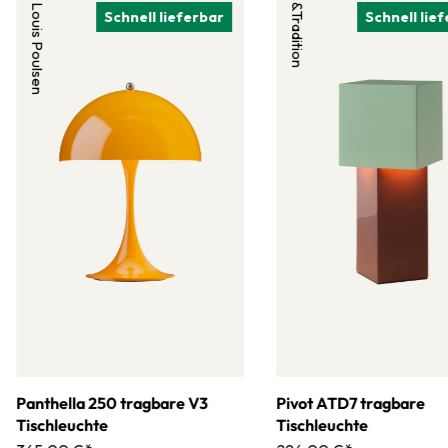
Louis Poulsen
&Tradition
Schnell lieferbar
Schnell lie
Panthella 250 tragbare V3
Pivot ATD7 tragbare
Tischleuchte
Tischleuchte