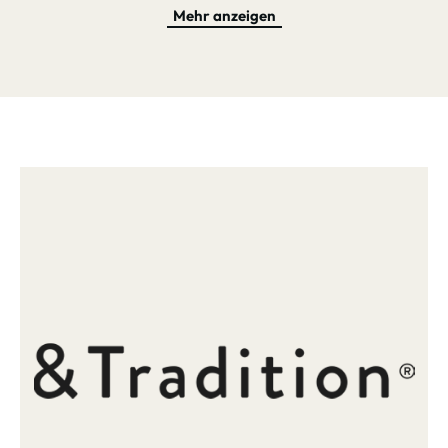
spritzwassergeschützt. Deshalb kann sie auch wunderbar im
Mehr anzeigen
Garten oder auf dem Balkon zum Einsatz kommen, sollte aber
trotzdem drinnen aufbewahrt werden. Ob drinnen oder
draußen, nach einer Ladezeit von ca. 16 Stunden, in denen
Pivot mit dem 2m langen, magnetischen Kabel verbunden
bleibt, liefert die Leuchte bis zu 20 Stunden lang dezentes,
dekoratives Licht. Hier treffen Licht und Skulptur aufeinander
und sorgen an ausgewählten Orten in Heim und Garten für
herrliche Beleuchtung ganz nach dem eigenen Geschmack
und mit seinem tollen Design wird Pivot zu einem
interessanten kleinen Einrichtungsdetail, das neben dem
Lieblingssessel, auf einem Sideboard oder auf dem
Terrassentisch wunderbar zur Geltung kommt.