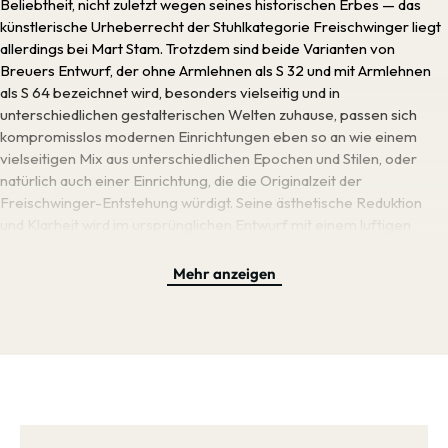
Beliebtheit, nicht zuletzt wegen seines historischen Erbes — das
künstlerische Urheberrecht der Stuhlkategorie Freischwinger liegt
allerdings bei Mart Stam. Trotzdem sind beide Varianten von
Breuers Entwurf, der ohne Armlehnen als S 32 und mit Armlehnen
als S 64 bezeichnet wird, besonders vielseitig und in
unterschiedlichen gestalterischen Welten zuhause, passen sich
kompromisslos modernen Einrichtungen eben so an wie einem
vielseitigen Mix aus unterschiedlichen Epochen und Stilen, oder
natürlich auch einer Einrichtung, die die Originalzeit der
Freischwinger-Entstehung würdigt. Seine ästhetische Reduktion
und Klarheit wird im ursprünglichen Entwurf mit einem luftigen
Geflecht kombiniert und passt sich dadurch unterschiedlichsten
Umgebungen an, von Konferenzräumen über Wartebereiche und
Mehr anzeigen
Restaurants bis hin zu Privatwohnungen. Die reizvolle Verbindung
aus Neuem und Bewährtem stand beim S 32 / S 64 schon immer im
Vordergrund und zeigt sich besonders in der Herstellung: die
Herstellung von Bugholzmöbeln liegt ganz in der Thonet-Tradition
und wird mit charakteristischem Wiener Geflecht kombiniert und
steht im Kontrast zum damals revolutionären Einsatz von Stahlrohr.
Sitz und Rückenlehne stehen somit für Tradition, das Gestell für
Gegenwart und Zukunft. Daraus ergibt sich insgesamt ein zeitloses