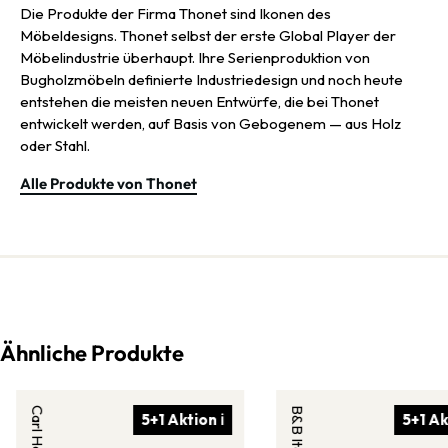
wie zeitlosen Umgebungen und werden zu Statements in
Die Produkte der Firma Thonet sind Ikonen des
Empfangsbereichen, beim Coworking sowie in stilvoll
Möbeldesigns. Thonet selbst der erste Global Player der
eingerichteten Privatumgebungen, und dank der angepassten
Möbelindustrie überhaupt. Ihre Serienproduktion von
Maße und Materialien sind sie so bequem wie nie zuvor.
Bugholzmöbeln definierte Industriedesign und noch heute
entstehen die meisten neuen Entwürfe, die bei Thonet
entwickelt werden, auf Basis von Gebogenem — aus Holz
oder Stahl.
Alle Produkte von Thonet
Ähnliche Produkte
B&B Italia
5+1 Aktion ℹ
5+1 Ak