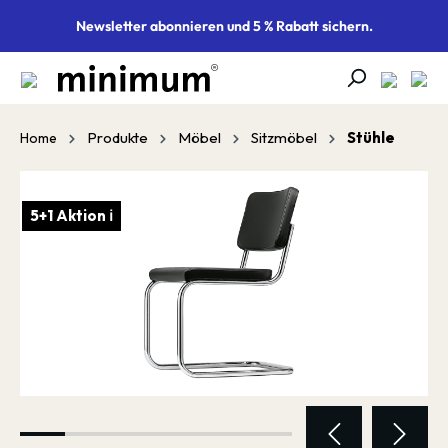
alt springen
Newsletter abonnieren und 5 % Rabatt sichern.
Produkte
Möbel
Sitzmöbel
Stühle
Home
Bildergalerie überspringen
5+1 Aktion ℹ