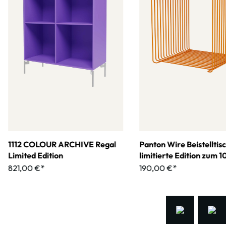
1112 COLOUR ARCHIVE Regal
Panton Wire Beistelltis
Limited Edition
limitierte Edition zum 
jährigen Jubiläum
821,00 €*
190,00 €*