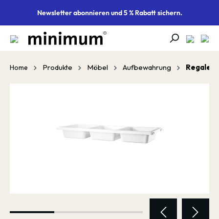
alt springen
Newsletter abonnieren und 5 % Rabatt sichern.
Produkte
Möbel
Aufbewahrung
Regale
Home
Bildergalerie überspringen