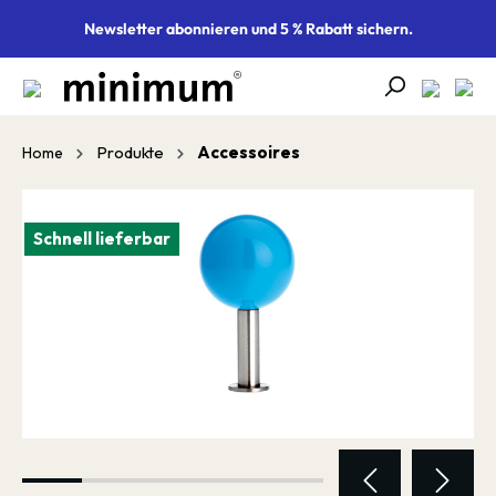
alt springen
Newsletter abonnieren und 5 % Rabatt sichern.
Produkte
Accessoires
Home
Bildergalerie überspringen
Schnell lieferbar