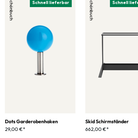
Schönbuch
Schönbuch
Schnell lieferbar
Schnell lie
Dots Garderobenhaken
Skid Schirmständer
29,00 €*
662,00 €*