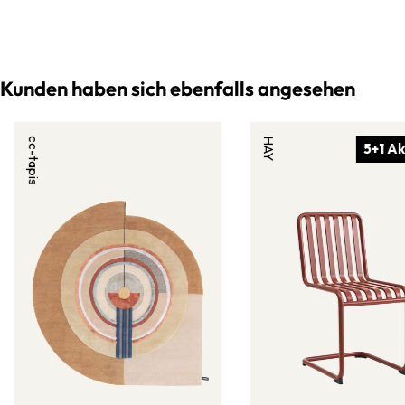
Kunden haben sich ebenfalls angesehen
cc-tapis
HAY
5+1 Ak