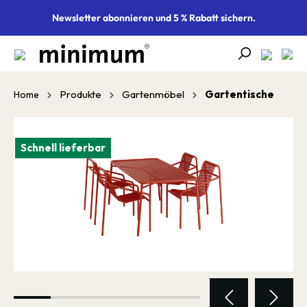
alt springen
Newsletter abonnieren und 5 % Rabatt sichern.
Produkte
Gartenmöbel
Gartentische
Home
Bildergalerie überspringen
Schnell lieferbar