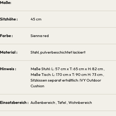
Maße:
Sitzhöhe :
45 cm
Farbe :
Sienna red
Material :
Stahl, pulverbeschichtet lackiert
Hinweis :
Maße Stuhl: L: 57 cm x T: 65 cm x H: 82 cm
,
Maße Tisch: L: 170 cm x T: 90 cm H: 73 cm
,
Sitzkissen separat erhältlich: IVY Outdoor
Cushion
Einsatzbereich :
Außenbereich
, Tafel
, Wohnbereich