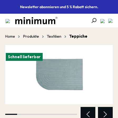
alt springen
Newsletter abonnieren und 5 % Rabatt sichern.
Produkte
Textilien
Teppiche
Home
Bildergalerie überspringen
Schnell lieferbar