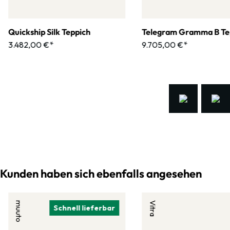
Quickship Silk Teppich
Telegram Gramma B Te
3.482,00 €*
9.705,00 €*
Kunden haben sich ebenfalls angesehen
muuto
Vitra
Schnell lieferbar