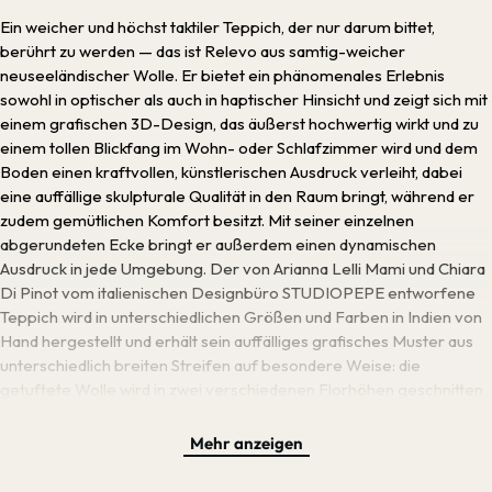
Ein weicher und höchst taktiler Teppich, der nur darum bittet,
berührt zu werden — das ist Relevo aus samtig-weicher
neuseeländischer Wolle. Er bietet ein phänomenales Erlebnis
sowohl in optischer als auch in haptischer Hinsicht und zeigt sich mit
einem grafischen 3D-Design, das äußerst hochwertig wirkt und zu
einem tollen Blickfang im Wohn- oder Schlafzimmer wird und dem
Boden einen kraftvollen, künstlerischen Ausdruck verleiht, dabei
eine auffällige skulpturale Qualität in den Raum bringt, während er
zudem gemütlichen Komfort besitzt. Mit seiner einzelnen
abgerundeten Ecke bringt er außerdem einen dynamischen
Ausdruck in jede Umgebung. Der von Arianna Lelli Mami und Chiara
Di Pinot vom italienischen Designbüro STUDIOPEPE entworfene
Teppich wird in unterschiedlichen Größen und Farben in Indien von
Hand hergestellt und erhält sein auffälliges grafisches Muster aus
unterschiedlich breiten Streifen auf besondere Weise: die
getuftete Wolle wird in zwei verschiedenen Florhöhen geschnitten
und das resultierende Schattenspiel lässt den Teppich in zwei
Farben erscheinen anstatt monochrom, obwohl er eigentlich aus
Mehr anzeigen
nur einer Wollfarbe hergestellt wird. So entsteht ein einzigartiger
dynamischer Ausdruck, der in jedem Raum wunderbar wirkt.