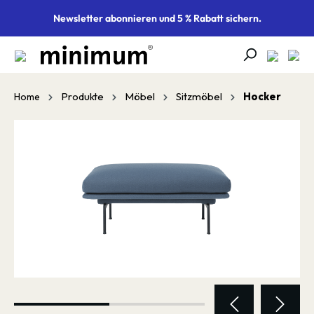
alt springen
Newsletter abonnieren und 5 % Rabatt sichern.
Produkte
Möbel
Sitzmöbel
Hocker
Home
Bildergalerie überspringen