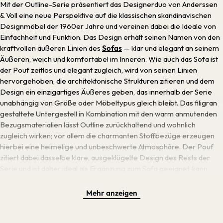
Mit der Outline-Serie präsentiert das Designerduo von Anderssen
& Voll eine neue Perspektive auf die klassischen skandinavischen
Designmöbel der 1960er Jahre und vereinen dabei die Ideale von
Einfachheit und Funktion. Das Design erhält seinen Namen von den
kraftvollen äußeren Linien des
Sofas
— klar und elegant an seinem
Äußeren, weich und komfortabel im Inneren. Wie auch das Sofa ist
der Pouf zeitlos und elegant zugleich, wird von seinen Linien
hervorgehoben, die architektonische Strukturen zitieren und dem
Design ein einzigartiges Äußeres geben, das innerhalb der Serie
unabhängig von Größe oder Möbeltypus gleich bleibt. Das filigran
gestaltete Untergestell in Kombination mit den warm anmutenden
Bezugsmaterialien lässt Outline zurückhaltend und wohnlich
zugleich wirken; vor allem die charmanten Stoffbezüge erzeugen
hierbei eine heimelige und unbeschwerte Atmosphäre. Der Pouf
zitiert dabei dasselbe klare, ausgeklügelte Design des Rests der
Serie und ist daher ideal als Ergänzung zum Sofa geeignet, kann
sowohl als Fußhocker verwendet werden als auch als zusätzliche
Sitzgelegenheit. Seine weiche Kaltschaumpolsterung ist äußerst
Mehr anzeigen
komfortabel, während die schlanken Beine aus Aluminium ihm
Leichtigkeit verleihen. So lässt sich der Pouf bestens in bereits