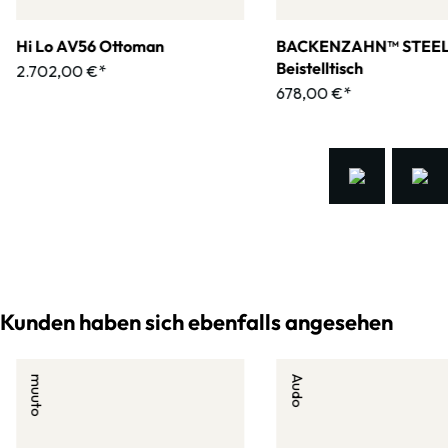
Hi Lo AV56 Ottoman
BACKENZAHN™ STEE
Beistelltisch
2.702,00 €*
678,00 €*
Kunden haben sich ebenfalls angesehen
muuto
Audo