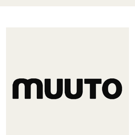
bestehende Loungeecken einfügen, kann aber auch einzeln für
sich stehen. Bei Outline trifft zeitlose Ästhetik auf perfekte
Funktionalität, handwerkliches Können und eine ehrliche
Formensprache. Insgesamt besitzen die Outline-Möbel dank ihrer
weichen Sitzstruktur eine ruhige Gelassenheit, die von den klaren
Linien und starken architektonischen Präsenz nicht nur kontrastiert,
sondern auch zugleich ergänzt wird und dessen ineinander
übergehende Formen dem Gesamtdesign noch einen Touch mehr
Raffinesse hinzufügt. So zeigt sich muutos toll durchdachte Serie in
jeder Umgebung als zurückhaltend und doch extrem komfortabel,
und in einer Vielzahl an Anwendungsmöglichkeiten ist sie für jeden
Raum bestens geeignet.