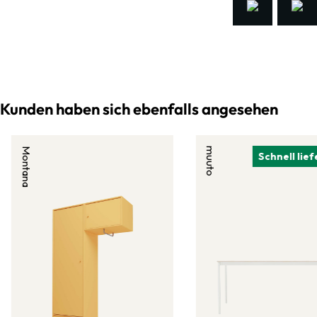
Kunden haben sich ebenfalls angesehen
Montana
muuto
Schnell lie