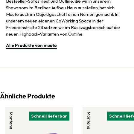
Bestseller-Sofas Rest und Outline, die wir in unserem
Showroom im Berliner Aufbau Haus ausstellen, hat sich
Muuto auch im Objektgeschäft einen Namen gemacht. In
unserem neuen eigenen CoWorking Space in der
Friedrichstraße 23 setzen wir im Rückzugsbereich auf die
neuen Highback-Varianten von Outline.
Alle Produkte von muuto
Ähnliche Produkte
Montana
Montana
Schnell lieferbar
Schnell lie