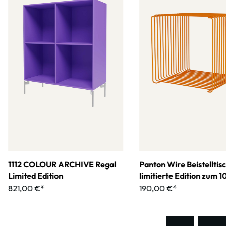
1112 COLOUR ARCHIVE Regal
Panton Wire Beistelltis
Limited Edition
limitierte Edition zum 
jährigen Jubiläum
821,00 €*
190,00 €*