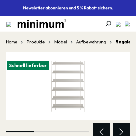
alt springen
Newsletter abonnieren und 5 % Rabatt sichern.
Produkte
Möbel
Aufbewahrung
Regale
Home
Bildergalerie überspringen
Schnell lieferbar