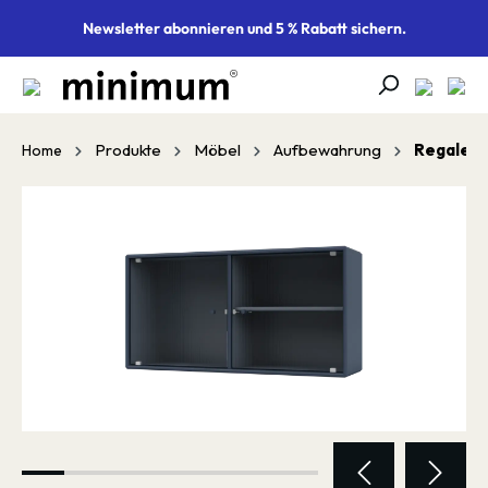
alt springen
Newsletter abonnieren und 5 % Rabatt sichern.
Produkte
Möbel
Aufbewahrung
Regale
Home
Bildergalerie überspringen