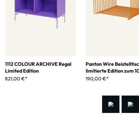
1112 COLOUR ARCHIVE Regal
Panton Wire Beistelltis
Limited Edition
limitierte Edition zum 
jährigen Jubiläum
821,00 €*
190,00 €*