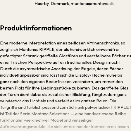
Haarby, Denmark, montana@montana.dk
Produktinformationen
Eine moderne Interpretation eines zeitlosen Vitrinenschranks: so
zeigt sich Montanas RIPPLE, der als handwerklich einwandfrei
gefertigter Schrank geriffelte Glastüren und verstellbare Fächer zu
einer frischen Perspektive auf ein traditionelles Design macht.
Durch die asymmetrische Anordnung der Regale, deren Fächer
individuell anpassbar sind, lässt sich die Display-Fläche mühelos
ganz nach den eigenen Bedürfnissen verändern, um immer den
besten Platz für Ihre Lieblingsstücke zu bieten. Das geriffelte Glas
der Türen dient dabei als zusätzlicher Blickfang, fängt zudem ganz
wunderbar das Licht ein und verteilt es im ganzen Raum. Die
Türgriffe sind farblich passend zum Schrank pulverlackiert. RIPPLE I
ist Teil der Serie Montana Selections — eine handverlesene Reihe
funktionaler wie kreativer Möbel und vielseitiger
Aufbewahrungsmodule, die sich untereinander kombinieren lassen