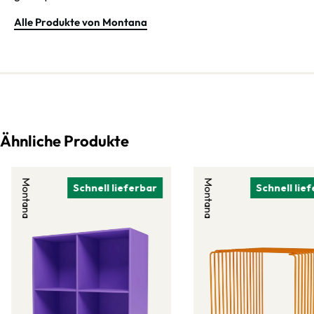
Alle Produkte von Montana
Ähnliche Produkte
Montana
Montana
Schnell lieferbar
Schnell lie