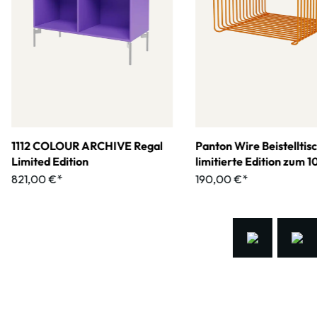
1112 COLOUR ARCHIVE Regal
Panton Wire Beistelltis
Limited Edition
limitierte Edition zum 
jährigen Jubiläum
821,00 €*
190,00 €*