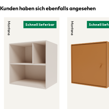
Kunden haben sich ebenfalls angesehen
Montana
Montana
Schnell lieferbar
Schnell lie