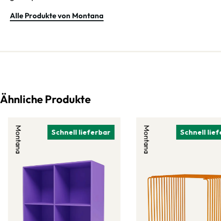
Alle Produkte von Montana
Ähnliche Produkte
Montana
Montana
Schnell lieferbar
Schnell lie