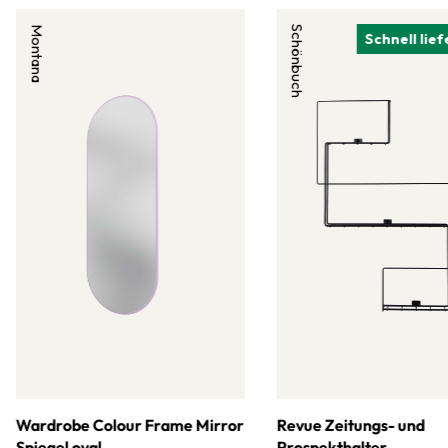
Montana
Schönbuch
Schnell lie
Wardrobe Colour Frame Mirror
Revue Zeitungs- und
Spiegel oval
Prospekthalter