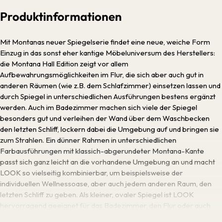
Produktinformationen
Mit Montanas neuer Spiegelserie findet eine neue, weiche Form
Einzug in das sonst eher kantige Möbeluniversum des Herstellers:
die Montana Hall Edition zeigt vor allem
Aufbewahrungsmöglichkeiten im Flur, die sich aber auch gut in
anderen Räumen (wie z.B. dem Schlafzimmer) einsetzen lassen und
durch Spiegel in unterschiedlichen Ausführungen bestens ergänzt
werden. Auch im Badezimmer machen sich viele der Spiegel
besonders gut und verleihen der Wand über dem Waschbecken
den letzten Schliff, lockern dabei die Umgebung auf und bringen sie
zum Strahlen. Ein dünner Rahmen in unterschiedlichen
Farbausführungen mit klassich-abgerundeter Montana-Kante
passt sich ganz leicht an die vorhandene Umgebung an und macht
LOOK so vielseitig kombinierbar, um beispielsweise der
individuellen Wellnessoase, aber auch jedem anderen Raum, den
letzten Schliff zu geben. Als kleiner, ovaler Spiegel ist LOOK
hervorragend geeignet für das Badezimmer, den Flur oder auch
das Schlaf- oder Wohnzimmer und kann waagerecht oder