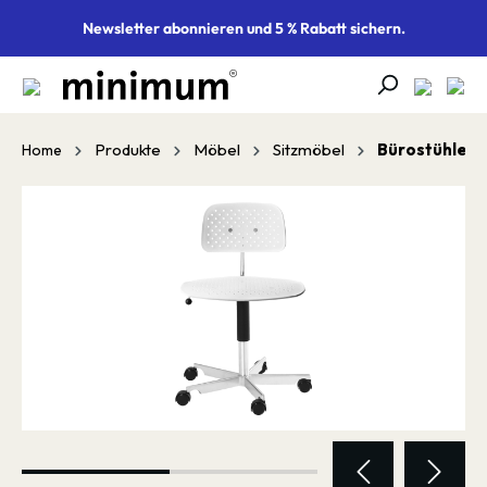
alt springen
Newsletter abonnieren und 5 % Rabatt sichern.
Produkte
Möbel
Sitzmöbel
Bürostühle
Home
Bildergalerie überspringen