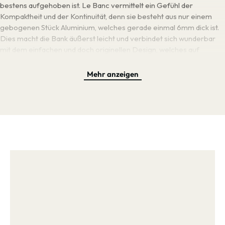
bestens aufgehoben ist. Le Banc vermittelt ein Gefühl der
Kompaktheit und der Kontinuität, denn sie besteht aus nur einem
gebogenen Stück Aluminium, welches gerade einmal 6mm dick ist.
Dies macht die Bank äußerst leicht und verbindet sich wunderbar
mit dem einfachen und doch originellen Design, welches auf
harmonische Weise Material und Funktion miteinander vereint und
auf brillante und originelle Art zu einer Bank kombiniert, die einfach
Mehr anzeigen
überall toll aussieht.