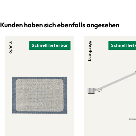
Kunden haben sich ebenfalls angesehen
muuto
Wästberg
Schnell lieferbar
Schnell lie