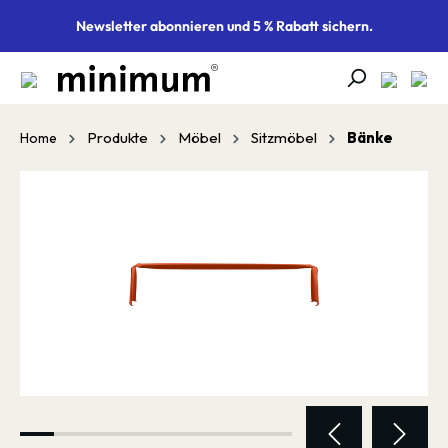
alt springen
Newsletter abonnieren und 5 % Rabatt sichern.
Produkte
Möbel
Sitzmöbel
Bänke
Home
Bildergalerie überspringen