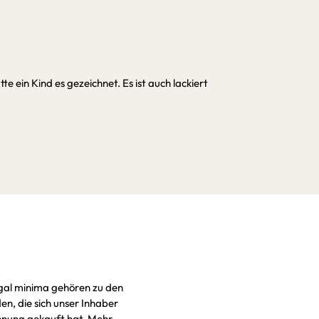
tte ein Kind es gezeichnet. Es ist auch lackiert
gal minima gehören zu den
n, die sich unser Inhaber
nung gekauft hat. Mehr