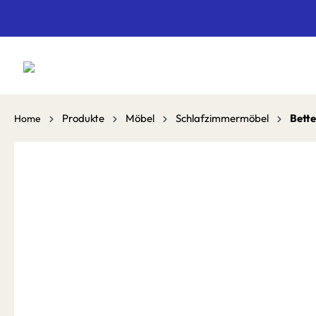
springen
Zur Hauptnavigation springen
Produkte
Möbel
Schlafzimmermöbel
Bette
Home