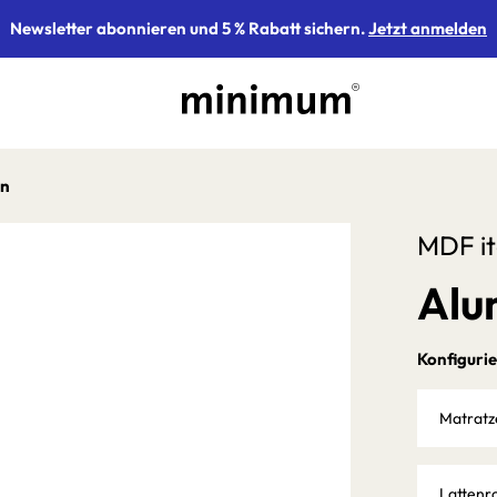
Newsletter abonnieren und 5 % Rabatt sichern.
Jetzt anmelden
n
MDF it
Alu
Konfigurie
Matrat
Lattenr