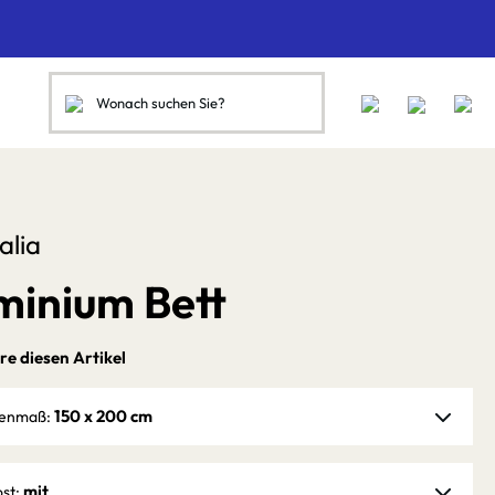
alia
minium Bett
re diesen Artikel
150 x 200 cm
zenmaß:
mit
ost: