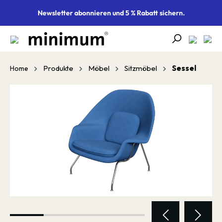
alt springen
Newsletter abonnieren und 5 % Rabatt sichern.
Produkte
Möbel
Sitzmöbel
Sessel
Home
Bildergalerie überspringen