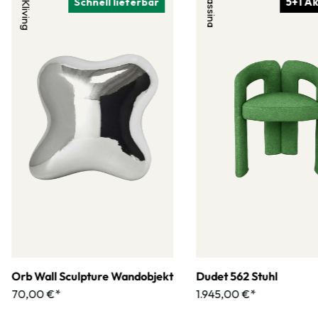
HKliving
Cassina
5+1 Ak
Schnell lieferbar
Orb Wall Sculpture Wandobjekt
Dudet 562 Stuhl
70,00 €*
1.945,00 €*