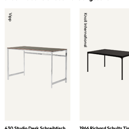
Vipp
Knoll International
430 Studio Desk Schreibtisch
1966 Richard Schultz Ti