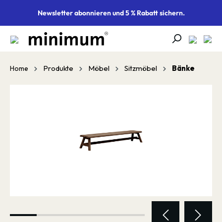
alt springen
Newsletter abonnieren und 5 % Rabatt sichern.
Produkte
Möbel
Sitzmöbel
Bänke
Home
Bildergalerie überspringen