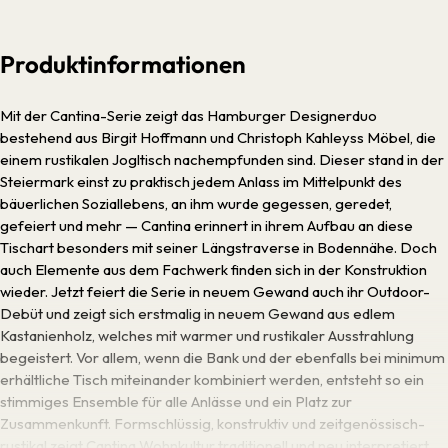
Produktinformationen
Mit der Cantina-Serie zeigt das Hamburger Designerduo
bestehend aus Birgit Hoffmann und Christoph Kahleyss Möbel, die
einem rustikalen Jogltisch nachempfunden sind. Dieser stand in der
Steiermark einst zu praktisch jedem Anlass im Mittelpunkt des
bäuerlichen Soziallebens, an ihm wurde gegessen, geredet,
gefeiert und mehr — Cantina erinnert in ihrem Aufbau an diese
Tischart besonders mit seiner Längstraverse in Bodennähe. Doch
auch Elemente aus dem Fachwerk finden sich in der Konstruktion
wieder. Jetzt feiert die Serie in neuem Gewand auch ihr Outdoor-
Debüt und zeigt sich erstmalig in neuem Gewand aus edlem
Kastanienholz, welches mit warmer und rustikaler Ausstrahlung
begeistert. Vor allem, wenn die Bank und der ebenfalls bei minimum
erhältliche Tisch miteinander kombiniert werden, entsteht so ein
stimmiges Ensemble für alle Anlässe und ein Platz zur
Zusammenkunft. Formschlüssig, konstruktiv und zeitgenössisch-
rustikal zeigt Cantina Wohnkultur traditionell und neu interpretiert