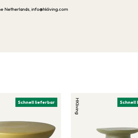
he Netherlands, info@hkliving.com
HKliving
Schnell lieferbar
Schnell 