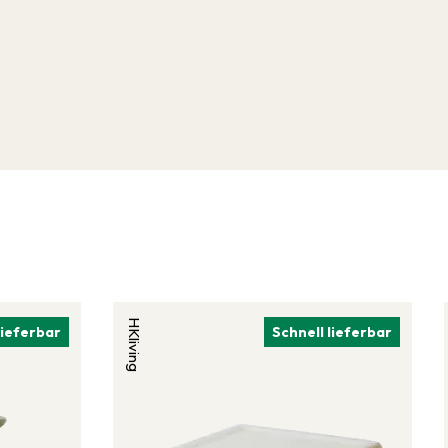
HKliving
lieferbar
Schnell lieferbar