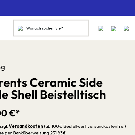
ng
rents Ceramic Side
e Shell Beistelltisch
00 €*
zzgl.
Versandkosten
(ab 100€ Bestellwert versandkostenfrei)
sse per Banküberweisung 231,83€