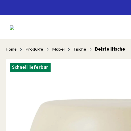
springen
Zur Hauptnavigation springen
Produkte
Möbel
Tische
Beistelltische
Home
Schnell lieferbar