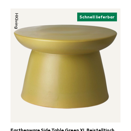
HKliving
Schnell lieferbar
Earthenware Side Table Green XL Beistelltisch