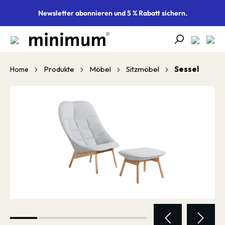
alt springen
Newsletter abonnieren und 5 % Rabatt sichern.
Produkte
Möbel
Sitzmöbel
Sessel
Home
Bildergalerie überspringen