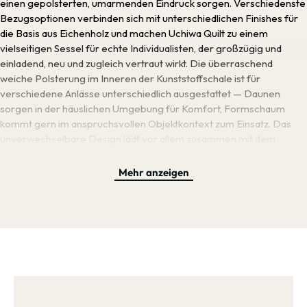
einen gepolsterten, umarmenden Eindruck sorgen. Verschiedenste
Bezugsoptionen verbinden sich mit unterschiedlichen Finishes für
die Basis aus Eichenholz und machen Uchiwa Quilt zu einem
vielseitigen Sessel für echte Individualisten, der großzügig und
einladend, neu und zugleich vertraut wirkt. Die überraschend
weiche Polsterung im Inneren der Kunststoffschale ist für
verschiedene Anlässe unterschiedlich ausgestattet — Daunen
sorgen in der häuslichen Umgebung für Komfort, Formschaum
kommt gern im anspruchsvollen Objektkontext zum Einsatz. Das
unverwechselbare Design lädt vor allem zusammen mit dem
passenden Hocker zum Entspannen ein und zeigt sich als
umarmend, weich und äußerst komfortabel. Besagter Hocker ist
Mehr anzeigen
ebenfalls ein einer großen Auswahl an Polstern erhältlich und
präsentiert sich mit Beinen in Natureiche, auf denen eine weiche
Fläche aus Polypropylenschaum thront. All dies macht Uchiwa Quilt
zum perfekten Begleiter an einem entspannten Abend daheim.