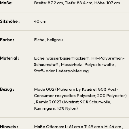
Maße:
Breite: 87.2 cm, Tiefe: 88.4 cm, Höhe: 107 cm
Sitzhöhe :
40 cm
Farbe :
Eiche
, hellgrau
Material :
Eiche, wasserbasiert lackiert
, HR-Polyurethan-
Schaumstoff
, Massivholz
, Polyesterwatte
,
Stoff- oder Lederpolsterung
Bezug :
Mode 002 (Maharam by Kvadrat, 80% Post-
Consumer recyceltes Polyester, 20% Polyester)
, Remix 3 0123 (Kvadrat, 90% Schurwolle,
Kammgarn, 10% Nylon)
Hinweis :
Maße Ottoman: L: 61 cm x T: 49 cm x H: 44 cm
,