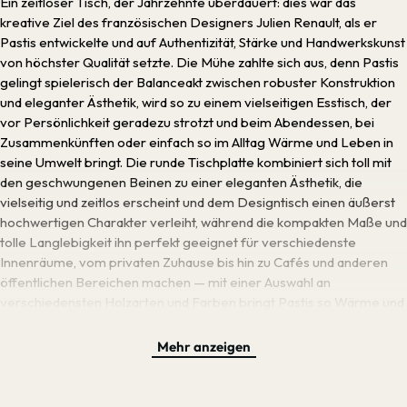
Ein zeitloser Tisch, der Jahrzehnte überdauert: dies war das
kreative Ziel des französischen Designers Julien Renault, als er
Pastis entwickelte und auf Authentizität, Stärke und Handwerkskunst
von höchster Qualität setzte. Die Mühe zahlte sich aus, denn Pastis
gelingt spielerisch der Balanceakt zwischen robuster Konstruktion
und eleganter Ästhetik, wird so zu einem vielseitigen Esstisch, der
vor Persönlichkeit geradezu strotzt und beim Abendessen, bei
Zusammenkünften oder einfach so im Alltag Wärme und Leben in
seine Umwelt bringt. Die runde Tischplatte kombiniert sich toll mit
den geschwungenen Beinen zu einer eleganten Ästhetik, die
vielseitig und zeitlos erscheint und dem Designtisch einen äußerst
hochwertigen Charakter verleiht, während die kompakten Maße und
tolle Langlebigkeit ihn perfekt geeignet für verschiedenste
Innenräume, vom privaten Zuhause bis hin zu Cafés und anderen
öffentlichen Bereichen machen — mit einer Auswahl an
verschiedensten Holzarten und Farben bringt Pastis so Wärme und
Vielseitigkeit in jedes Interieur.
Mehr anzeigen