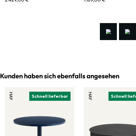
Kunden haben sich ebenfalls angesehen
HAY
HAY
Schnell lieferbar
Schnell lie