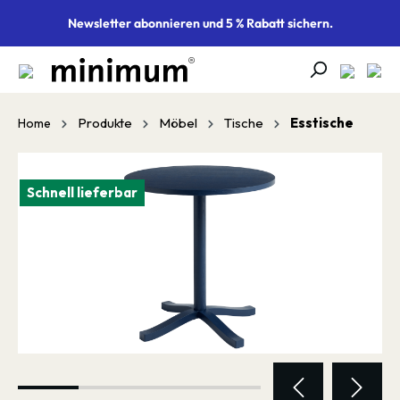
alt springen
Newsletter abonnieren und 5 % Rabatt sichern.
Produkte
Möbel
Tische
Esstische
Home
Bildergalerie überspringen
Schnell lieferbar