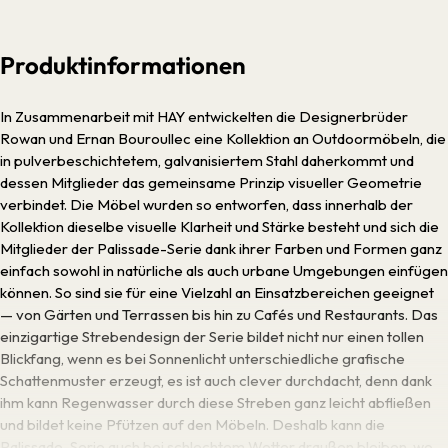
Produktinformationen
In Zusammenarbeit mit HAY entwickelten die Designerbrüder
Rowan und Ernan Bouroullec eine Kollektion an Outdoormöbeln, die
in pulverbeschichtetem, galvanisiertem Stahl daherkommt und
dessen Mitglieder das gemeinsame Prinzip visueller Geometrie
verbindet. Die Möbel wurden so entworfen, dass innerhalb der
Kollektion dieselbe visuelle Klarheit und Stärke besteht und sich die
Mitglieder der Palissade-Serie dank ihrer Farben und Formen ganz
einfach sowohl in natürliche als auch urbane Umgebungen einfügen
können. So sind sie für eine Vielzahl an Einsatzbereichen geeignet
— von Gärten und Terrassen bis hin zu Cafés und Restaurants. Das
einzigartige Strebendesign der Serie bildet nicht nur einen tollen
Blickfang, wenn es bei Sonnenlicht unterschiedliche grafische
Schattenmuster erzeugt, es ist auch clever durchdacht, denn dank
ihm kann Regenwasser durch diese Streben ganz leicht abfließen
und bildet keine Pfützen auf den Möbeln. Deshalb kann die
Palissade-Serie auch bei schlechtem Wetter draußen bleiben, wo