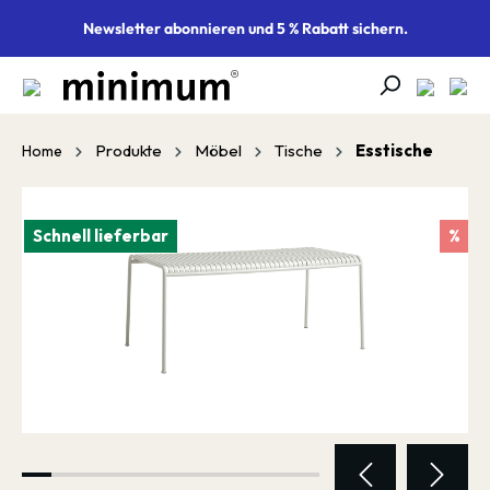
alt springen
Newsletter abonnieren und 5 % Rabatt sichern.
Produkte
Möbel
Tische
Esstische
Home
Bildergalerie überspringen
Schnell lieferbar
%