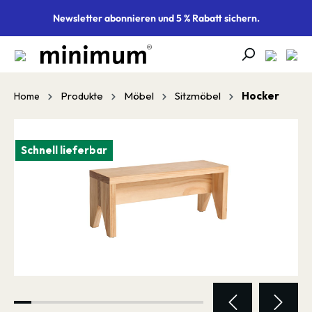
alt springen
Newsletter abonnieren und 5 % Rabatt sichern.
Produkte
Möbel
Sitzmöbel
Hocker
Home
Bildergalerie überspringen
Schnell lieferbar