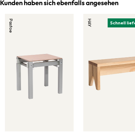
Kunden haben sich ebenfalls angesehen
Pastoe
HAY
Schnell lie