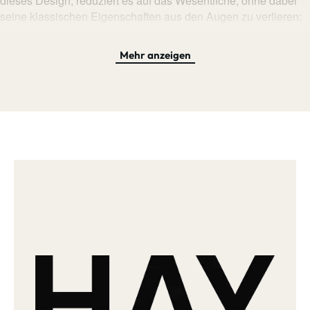
dieses Design, reduziert es auf das Wesentliche, ohne dabei
seine klassischen Eigenschaften aus den Augen zu verlieren:
besonders die typische, fachmännische Holzbauweise und die
filigranen Stäbe der Rückenlehne wurden sowohl in Pålssons
Mehr anzeigen
Entwurf und auch in der Neuauflage beibehalten und sorgen
dafür, dass der J77 in seiner Anmutung sowohl leicht und doch
zugleich massiv und zuverlässig wirkt. Eine breite Sitzfläche
und die geschwungene, leicht nach hinten geneigte
Rückenlehne sorgen für hohen Sitzkomfort, konisch zulaufende
Beine unterstützen die Stabilität. Erhältlich ist der J77 mit
natürlich gehaltenen oder auch lackierten Oberflächen, deren
breite Farbauswahl an wasserbasierten Lacken in neutralen
oder auch urbanen Farben dem Stuhl einen modernen oder
auch eher klassischen Touch verleihen können. Diese
elegante, zeitlose und klassisch-minimalistische Form wirkt bis
heute modern und passt sich perfekt unterschiedlichsten
Umgebungen und Einrichtungsstilen an, ob im Esszimmer, am
Küchentisch oder anderswo — sein hoher Komfort sorgt überall
für angenehmes Sitzen auch über eine lange Zeit hinweg.
Auch als Solitär im Wohnzimmer oder einem Hotelzimmer