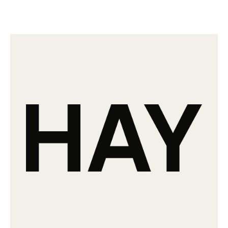
Unregelmäßigkeiten machen Facet nur noch schöner und
unterstreichen die Individualität, die der kleine
Aufbewahrungshelfer durch seine vielfältigen Kombinationen an
Größen, Farben und Einsatzbereichen erreicht. Als elegante
Verschmelzung von Form und Funktionalität ist dieses Allround-
Talent mehr als nur ein Aufbewahrungsmöbel — Facet ist ein echtes
Statement für Minimalismus und praktische Eleganz.