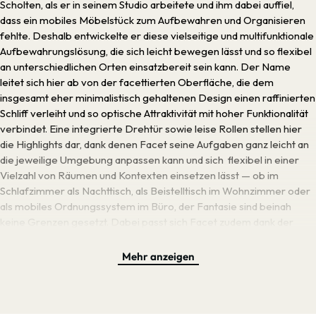
Scholten, als er in seinem Studio arbeitete und ihm dabei auffiel,
dass ein mobiles Möbelstück zum Aufbewahren und Organisieren
fehlte. Deshalb entwickelte er diese vielseitige und multifunktionale
Aufbewahrungslösung, die sich leicht bewegen lässt und so flexibel
an unterschiedlichen Orten einsatzbereit sein kann. Der Name
leitet sich hier ab von der facettierten Oberfläche, die dem
insgesamt eher minimalistisch gehaltenen Design einen raffinierten
Schliff verleiht und so optische Attraktivität mit hoher Funktionalität
verbindet. Eine integrierte Drehtür sowie leise Rollen stellen hier
die Highlights dar, dank denen Facet seine Aufgaben ganz leicht an
die jeweilige Umgebung anpassen kann und sich flexibel in einer
Vielzahl von Räumen und Kontexten einsetzen lässt — ob im
Schlafzimmer als Nachttisch, als Beistelltisch im Wohnzimmer oder
als mobiles Ordnungssystem im Büro, der Fantasie sind beinah
keine Grenzen gesetzt. Dabei passt sich Facet zudem dank der
zwei wählbaren Größen in vielen zeitlosen Farben praktisch jeder
Umgebung und Aufgabe an. Da Facet aus recyceltem Post-
Mehr anzeigen
Consumer-ABS hergestellt wird, können die Farben dabei von
Charge zu Charge leicht variieren, kleine Flecken und
Unregelmäßigkeiten auf der Oberfläche sind ein natürlicher
Bestandteil des Materials. Unsere Meinung: diese