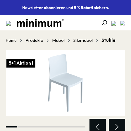
alt springen
Newsletter abonnieren und 5 % Rabatt sichern.
Produkte
Möbel
Sitzmöbel
Stühle
Home
Bildergalerie überspringen
5+1 Aktion ℹ