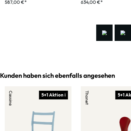
587,00 €*
634,00 €*
Kunden haben sich ebenfalls angesehen
Cassina
Thonet
5+1 Aktion ℹ
5+1 Ak