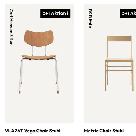
Carl Hansen & Søn
B&B Italia
5+1 Aktion ℹ
5+1 Ak
VLA26T Vega Chair Stuhl
Metric Chair Stuhl