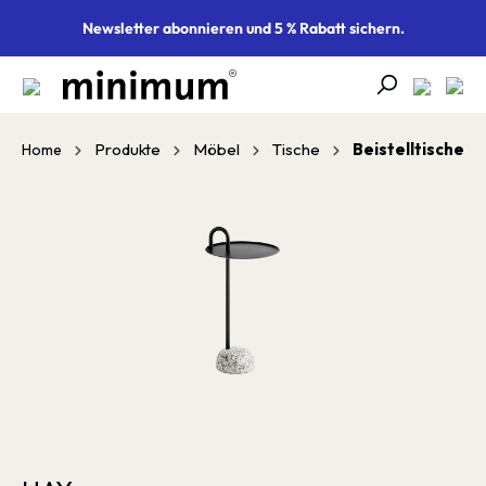
alt springen
Newsletter abonnieren und 5 % Rabatt sichern.
Produkte
Möbel
Tische
Beistelltische
Home
Bildergalerie überspringen