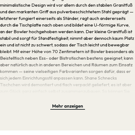
minimalistische Design wird vor allem durch den stabilen Granitfuß
und den markanten Griff aus pulverbeschichtetem Stahl geprägt —
letzterer fungiert einerseits als Ständer, ragt auch andererseits
durch die Tischplatte nach oben und bildet eine U-förmige Kurve,
an der Bowler hochgehoben werden kann. Der kleine Granitfuß ist
stabil und sorgt für Standfestigkeit, nimmt aber dennoch kaum Platz
ein und ist nicht zu schwert, sodass der Tisch leicht und bewegbar
bleibt. Mit einer Höhe von 70 Zentimetern ist Bowler besonders als
Beistelltisch neben Ess- oder Bistrotischen bestens geeignet, kann
aber natürlich auch in anderen Bereichen und Räumen zum Einsatz
kommen — seine vielseitigen Farbvarianten sorgen dafür, dass er
sich jedem Einrichtungsstil anpassen kann. Shane Schnecks
Tischchen wird demontiert und flach verpackt geliefert, es ist aber
zum Glück ganz einfach selbst zusammenzubauen. So können Sie
sich an Bowler und seinem kontrastreichen wie funktionalen Design
in Windeseile erfreuen.
Mehr anzeigen