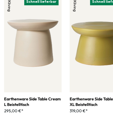
HKliving
HKliving
Schnell lieferbar
Schnell lie
Earthenware Side Table Cream
Earthenware Side Tabl
L Beistelltisch
XL Beistelltisch
295,00 €*
319,00 €*