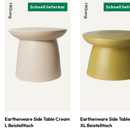
HKliving
HKliving
Schnell lieferbar
Schnell lie
Earthenware Side Table Cream
Earthenware Side Tabl
L Beistelltisch
XL Beistelltisch