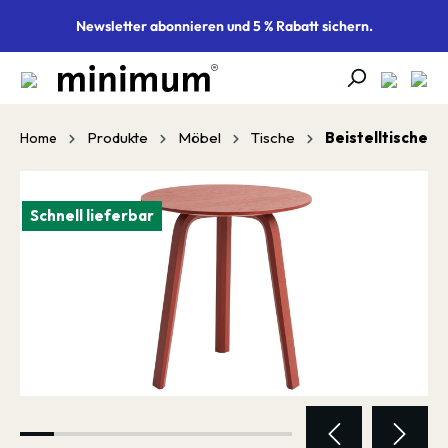
alt springen
Newsletter abonnieren und 5 % Rabatt sichern.
Produkte
Möbel
Tische
Beistelltische
Home
Bildergalerie überspringen
Schnell lieferbar