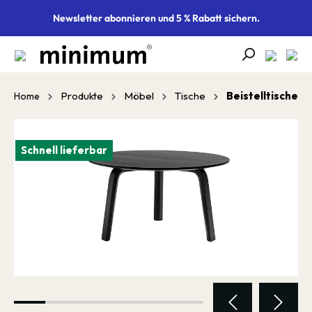
alt springen
Newsletter abonnieren und 5 % Rabatt sichern.
Produkte
Möbel
Tische
Beistelltische
Home
Bildergalerie überspringen
Schnell lieferbar