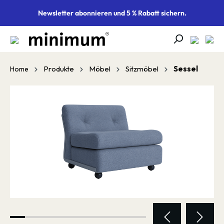
alt springen
Newsletter abonnieren und 5 % Rabatt sichern.
Produkte
Möbel
Sitzmöbel
Sessel
Home
Bildergalerie überspringen