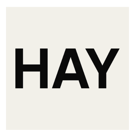
insgesamt sind alle Möbel der Kollektion zerlegbar, um die Pflege zu
erleichtern und dadurch die Lebensdauer des Sessels und Sofas zu
verlängern. Neue Schalenfarben sowie eine große Auswahl an
Stoff- und Lederbezügen aktualisieren Amanta zudem auf einem
optischen Level und bieten höchste Anpassungsfähigkeit, um jeder
Umgebung gerecht werden zu können. Für HAY ist Amanta die
erste Neuauflage eines italienischen Designs und symbolisiert die
internationale Ausrichtung der dänischen Marke — die italienischen
Designer jener Zeit hatten großen Einfluss auf die Art und Weise,
wie man bei HAY heute Designs betrachtet, deshalb ist diese
Amanta-Version mehr als nur eine Aktualisierung eines historischen
Klassikers, sondern vielmehr die Würdigung eines bahnbrechenden
Designs, dessen Einfluss bis heute spürbar ist.