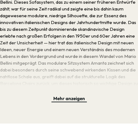
Bellini. Dieses Sofasystem, das zu einem seiner früheren Entwürfe
zählt, war für seine Zeit radikal und zeigte eine bis dahin kaum
dagewesene modulare, niedrige Silhouette, die zur Essenz des
innovativen italienischen Designs der Jahrhundertmitte wurde. Das
bis zu diesem Zeitpunkt dominierende skandinavische Design
erlebte nach großen Erfolgen in den 1950er und 60er Jahren eine
Zeit der Unsicherheit — hier trat das italienische Design mit neuen
Ideen, neuer Energie und einem neuen Verständnis des modernen
Lebens in den Vordergrund und wurde in diesem Wandel von Mario
Bellini mitgeprägt. Das modulare Sitzsystem Amanta zeichnet sich
dabei besonders durch seine schwebend wirkenden Kissen und die
nahtlose Schale aus, greift dabei auf die strukturelle Logik des
Barcelona Chairs zurück, um dieses historisch so wichtige Design zu
huldigen. Bellinis harte Arbeit zahlte sich aus, denn Amanta ist
inzwischen solch ein wichtiger Meilenstein der Geschichte des
Mehr anzeigen
modernen Möbeldesigns, dass der Entwurf sogar in die ständige
Sammlung des Museum of Modern Art aufgenommen wurde. HAY
verleiht diesem geschichtsträchtigen Design jetzt eine subtile, aber
bedeutende Aktualisierung, indem die Glasfaserschale durch eine
aus zu 99% recyceltem ABS-Kunststoff ersetzt wurde. Auch die
Kissen bestehen nun aus zu 94% biobalanciertem Schaumstoff und