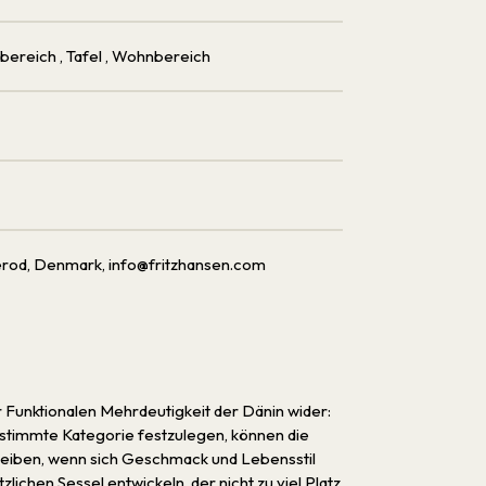
afbereich
, Tafel
, Wohnbereich
erod, Denmark, info@fritzhansen.com
r Funktionalen Mehrdeutigkeit der Dänin wider:
bestimmte Kategorie festzulegen, können die
bleiben, wenn sich Geschmack und Lebensstil
ichen Sessel entwickeln, der nicht zu viel Platz