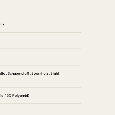
 cm
atte
, Schaumstoff
, Sperrholz
, Stahl
,
lle, 15% Polyamid)