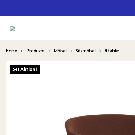
springen
Zur Hauptnavigation springen
Produkte
Möbel
Sitzmöbel
Stühle
Home
5+1 Aktion ℹ