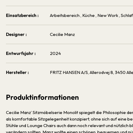
Einsatzbereich :
Arbeitsbereich
, Küche
, New Work
, Schl
Designer :
Cecilie Manz
Entwurfsjahr :
2024
Hersteller :
FRITZ HANSEN A/S, Allerodvej 8, 3450 All
Produktinformationen
Cecilie Manz’ Sitzmöbelserie Monolit spiegelt die Philosophie de
als komfortable Sitzgelegenheit konzipiert, ohne sich auf eine 
Stühle und Lounge Chairs auch dann noch relevant und nützlich 
verändern sollten. Manz wollte einen schönen, bequemen und nützl