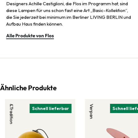
Designers Achille Castiglioni, die Flos im Programm hat, sind
diese Lampen für uns schon fast eine Art „Basic-Kollektion“,
die Sie jederzeit bei minimum im Berliner LIVING BERLIN und
Aufbau Haus finden können.
Alle Produkte von Flos
Ähnliche Produkte
&Tradition
Verpan
Schnell lieferbar
Schnell lie