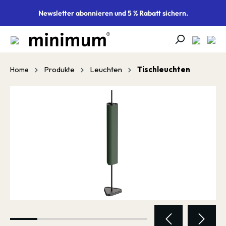
alt springen
Newsletter abonnieren und 5 % Rabatt sichern.
Produkte
Leuchten
Tischleuchten
Home
Bildergalerie überspringen