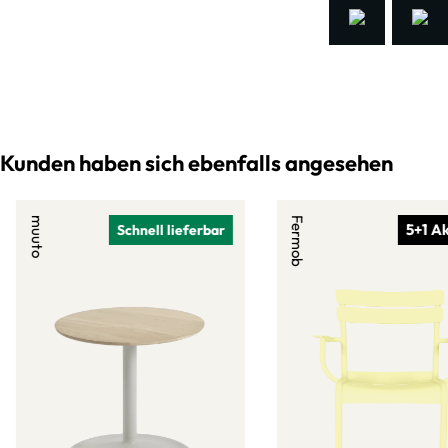
Kunden haben sich ebenfalls angesehen
muuto
Fermob
5+1 Ak
Schnell lieferbar