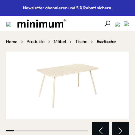
alt springen
Newsletter abonnieren und 5 % Rabatt sichern.
Produkte
Möbel
Tische
Esstische
Home
Bildergalerie überspringen