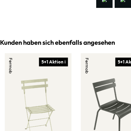
Kunden haben sich ebenfalls angesehen
Fermob
Fermob
5+1 Aktion ℹ
5+1 Ak