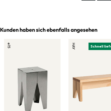
Kunden haben sich ebenfalls angesehen
e15
HAY
Schnell lie