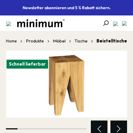
alt springen
Newsletter abonnieren und 5 % Rabatt sichern.
Produkte
Möbel
Tische
Beistelltische
Home
Bildergalerie überspringen
Schnell lieferbar