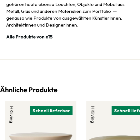
gehören heute ebenso Leuchten, Objekte und Möbel aus
Metall, Glas und anderen Materialien zum Portfolio —
genauso wie Produkte von ausgewählten KünstlerInnen,
ArchitektInnen und DesignerInnen.
Alle Produkte von e15
Ähnliche Produkte
HKliving
HKliving
Schnell lieferbar
Schnell lie