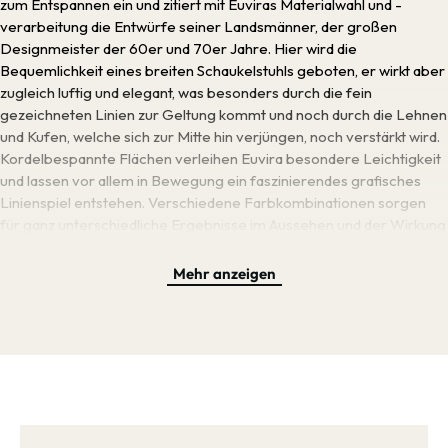
zum Entspannen ein und zitiert mit Euviras Materialwahl und -
verarbeitung die Entwürfe seiner Landsmänner, der großen
Designmeister der 60er und 70er Jahre. Hier wird die
Bequemlichkeit eines breiten Schaukelstuhls geboten, er wirkt aber
zugleich luftig und elegant, was besonders durch die fein
gezeichneten Linien zur Geltung kommt und noch durch die Lehnen
und Kufen, welche sich zur Mitte hin verjüngen, noch verstärkt wird.
Kordelbespannte Flächen verleihen Euvira besondere Leichtigkeit
und lassen vor allem in Bewegung ein faszinierendes grafisches
Linienspiel entstehen. Verschiedene Farbkombinationen sorgen
für ganz unterschiedliche Ergebnisse im Aussehen und der Wirkung
des Schaukelstuhls: dunkel gebeizte Eiche mit schwarzer Kordel
zeugt am stärksten von der brasilianischen Herkunft des Designers,
Mehr anzeigen
helle Eiche mit hanffarbener Kordel lässt Euvira beinah wie einen
skandinavischen Möbelklassiker wirken und mit stoff- oder
lederbezogenen Polstern erhält er die Anmutung eines eleganten
Clubsessels. Doch egal, in welcher Ausführung, Euvira schwingt
immer mühelos zwischen Vergangenheit und Gegenwart, zwischen
Stabilität und Eleganz und lässt Sie bei perfekter Entspannung von
Ipanema träumen.