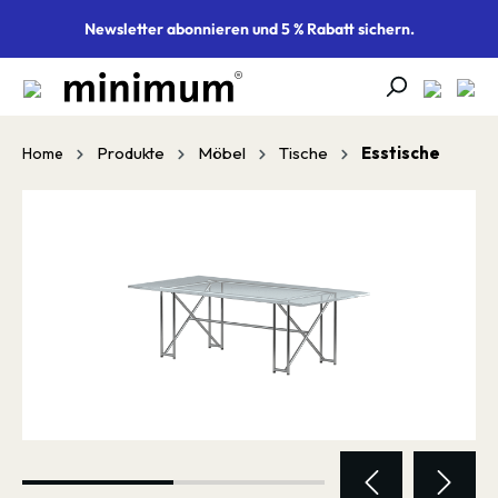
alt springen
Newsletter abonnieren und 5 % Rabatt sichern.
Produkte
Möbel
Tische
Esstische
Home
Bildergalerie überspringen