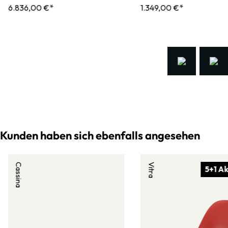
6.836,00 €*
1.349,00 €*
Kunden haben sich ebenfalls angesehen
Cassina
Vitra
5+1 Ak