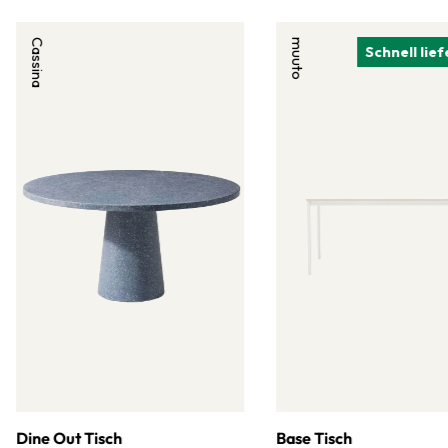
Cassina
muuto
Schnell lie
Dine Out Tisch
Base Tisch