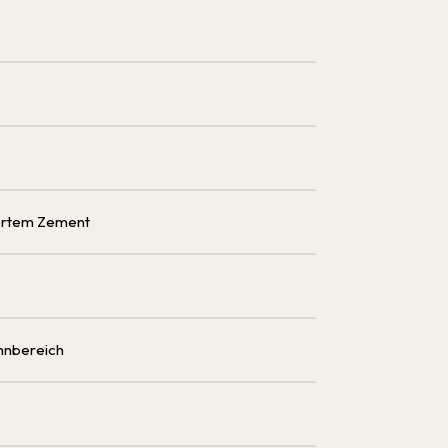
liertem Zement
hnbereich