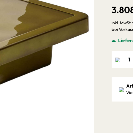
3.80
inkl. MwSt. 
bei Vorka
Liefer
Ar
Vie