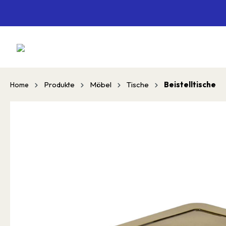
springen
Zur Hauptnavigation springen
Produkte
Möbel
Tische
Beistelltische
Home