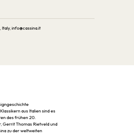
 Italy, info@cassina.it
esigngeschichte
lassikern aus Italien sind es
ten des frühen 20.
r, Gerrit Thomas Rietveld und
ina zu der weltweiten