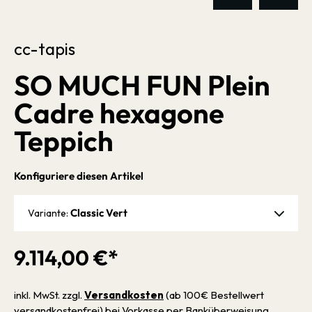
cc-tapis
SO MUCH FUN Plein
Cadre hexagone
Teppich
Konfiguriere diesen Artikel
Classic Vert
Variante:
9.114,00 €*
inkl. MwSt. zzgl.
Versandkosten
(ab 100€ Bestellwert
versandkostenfrei) bei Vorkasse per Banküberweisung