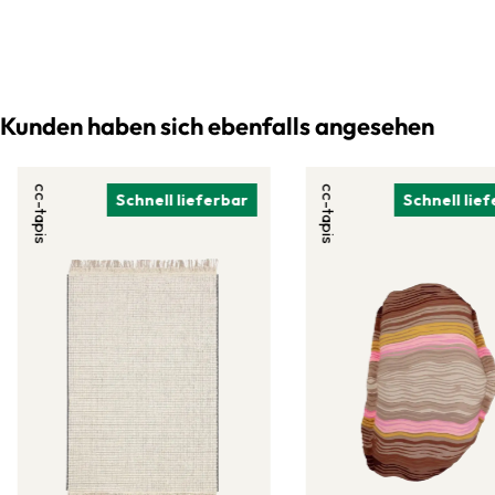
Kunden haben sich ebenfalls angesehen
cc-tapis
cc-tapis
Schnell lieferbar
Schnell lie