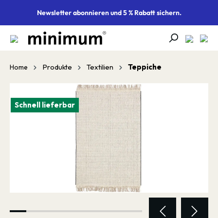
alt springen
Newsletter abonnieren und 5 % Rabatt sichern.
Produkte
Textilien
Teppiche
Home
Bildergalerie überspringen
Schnell lieferbar