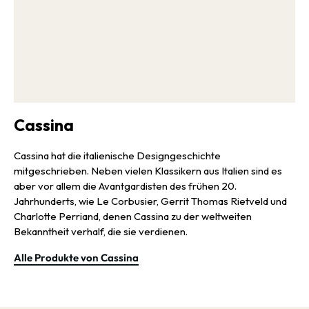
großen Tisches beibehält, sich aber besonders gut als Couch-
oder Beistelltisch eignet.
Cassina
Cassina hat die italienische Designgeschichte
mitgeschrieben. Neben vielen Klassikern aus Italien sind es
aber vor allem die Avantgardisten des frühen 20.
Jahrhunderts, wie Le Corbusier, Gerrit Thomas Rietveld und
Charlotte Perriand, denen Cassina zu der weltweiten
Bekanntheit verhalf, die sie verdienen.
Alle Produkte von Cassina