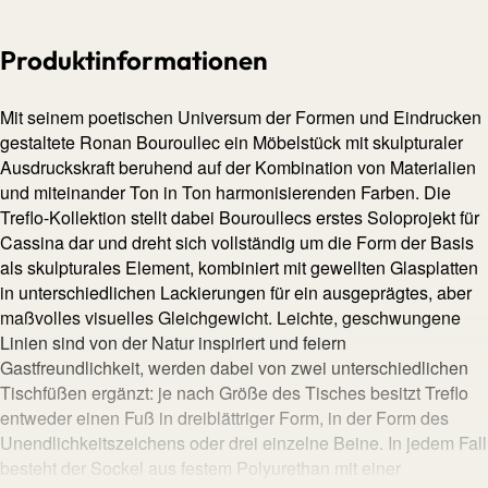
Produktinformationen
Mit seinem poetischen Universum der Formen und Eindrucken
gestaltete Ronan Bouroullec ein Möbelstück mit skulpturaler
Ausdruckskraft beruhend auf der Kombination von Materialien
und miteinander Ton in Ton harmonisierenden Farben. Die
Treflo-Kollektion stellt dabei Bouroullecs erstes Soloprojekt für
Cassina dar und dreht sich vollständig um die Form der Basis
als skulpturales Element, kombiniert mit gewellten Glasplatten
in unterschiedlichen Lackierungen für ein ausgeprägtes, aber
maßvolles visuelles Gleichgewicht. Leichte, geschwungene
Linien sind von der Natur inspiriert und feiern
Gastfreundlichkeit, werden dabei von zwei unterschiedlichen
Tischfüßen ergänzt: je nach Größe des Tisches besitzt Treflo
entweder einen Fuß in dreiblättriger Form, in der Form des
Unendlichkeitszeichens oder drei einzelne Beine. In jedem Fall
besteht der Sockel aus festem Polyurethan mit einer