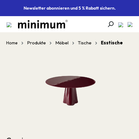
alt springen
Newsletter abonnieren und 5 % Rabatt sichern.
Produkte
Möbel
Tische
Esstische
Home
Bildergalerie überspringen