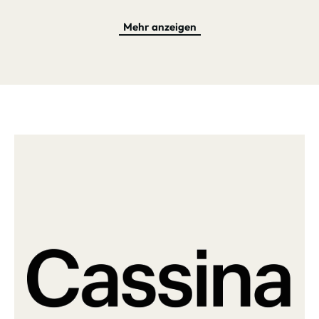
Komponente auf biologischer Basis, um eine bewusstere
Produktionsvision zu unterstützen. Auf ihm ruht eine
Mehr anzeigen
Tischplatte aus extraklarem Glas, das einer thermischen
Bearbeitung unterzogen wird, durch welche sich die
Oberfläche verändert: das Glas wird auf eine Platte von
bestimmter Struktur gelegt und erhitzt, wird dadurch weich und
nimmt die gewünschte Form an. Das Ergebnis ist eine
lebendige Oberfläche mit einem dreidimensionalen visuellen
Effekt, der absolut faszinierend wirkt. Die Kohärenz zwischen
Farben und Oberflächen des Tisches verstärkt seine formale
Identität und macht ihn sowohl für private als auch für
öffentliche Bereiche bestens geeignet, während sich das
Design und seine große Vielfalt an Konfigurationen in Bezug
auf Größe und Verwendung unterschiedlichsten Kontexten
anpasst. Die Treflo-Tische bieten diskrete Linien und definierte
Proportionen ohne überflüssige dekorative Zugeständnisse,
die in einfach jeder Umgebung toll aussehen. In der hier zu
sehenden Größe ist Treflo bestens für praktisch jeden
Einsatzbereich geeignet und besitzt zudem noch einen
kleinen
Bruder
, der in seiner niedrigeren Form das formale Layout des