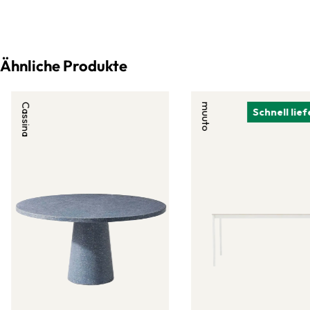
Ähnliche Produkte
Cassina
muuto
Schnell lie