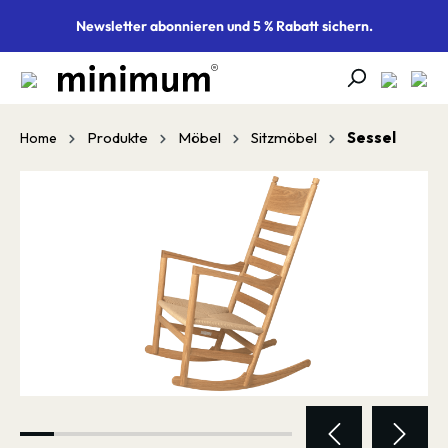
alt springen
Newsletter abonnieren und 5 % Rabatt sichern.
Produkte
Möbel
Sitzmöbel
Sessel
Home
Bildergalerie überspringen