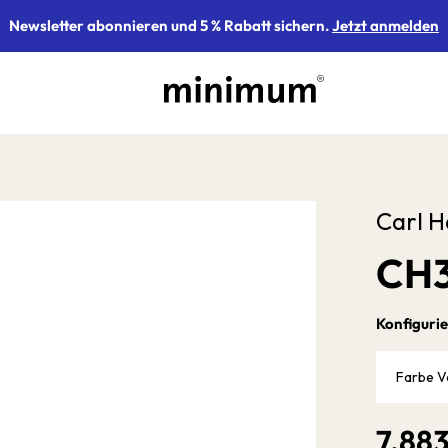
Newsletter abonnieren und 5 % Rabatt sichern.
Jetzt anmelden
Carl H
CH3
Konfigurie
Farbe V
7.88