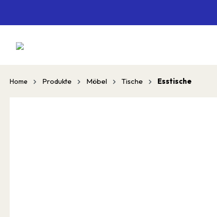
springen
Zur Hauptnavigation springen
Produkte
Möbel
Tische
Esstische
Home