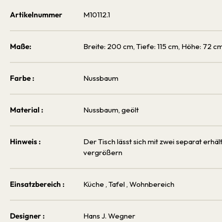
Artikelnummer
M10112.1
Maße:
Breite: 200 cm, Tiefe: 115 cm, Höhe: 72 c
Farbe :
Nussbaum
Material :
Nussbaum, geölt
Hinweis :
Der Tisch lässt sich mit zwei separat erhäl
vergrößern
Einsatzbereich :
Küche
, Tafel
, Wohnbereich
Designer :
Hans J. Wegner