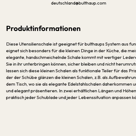
deutschland@bulthaup.com
Produktinformationen
Diese Utensilienschale ist geeignet für bulthaups System aus fu
eignet sich besonders für die kleinen Dinge in der Küche, die me
elegante, handschmeichelnde Schale kommt mit wertiger Ledereinl
Sie in ihr unterbringen können, sicher bleiben und nicht herumrut
lassen sich diese kleinen Schalen als funktionale Teiler für da
der der Schübe glänzen die kleinen Schalen, z.B. als Aufbewahru
dem Tisch, wo sie als elegante Edelstahlschalen daherkommen 
und elegant präsentieren. In zwei erhältlichen Längen und Höhen 
praktisch jeder Schublade und jeder Lebenssituation anpassen k