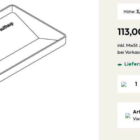
3
Höhe:
113,0
inkl. MwSt. 
bei Vorka
Liefer
Ar
Vie