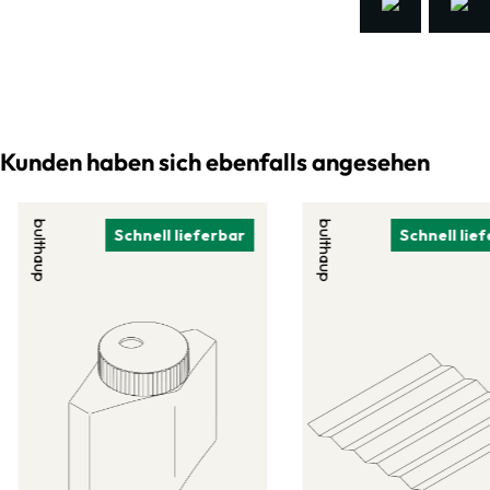
Kunden haben sich ebenfalls angesehen
bulthaup
bulthaup
Schnell lieferbar
Schnell lie