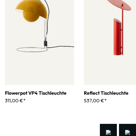
verarbeitet, wie die ummantelten Metallteile, die Ultraschall-
Schweißnähte, der Dimmerknopf und mehr. Ganz nach dem Motto
von Sam Hecht und Kim Colin ist die w182 somit also nicht nur schön,
sondern auch absolut nützlich.
Flowerpot VP4 Tischleuchte
Reflect Tischleuchte
311,00 €*
537,00 €*