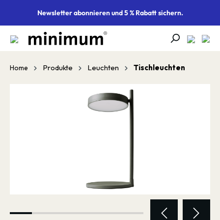
alt springen
Newsletter abonnieren und 5 % Rabatt sichern.
Produkte
Leuchten
Tischleuchten
Home
Bildergalerie überspringen