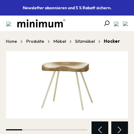
alt springen
Newsletter abonnieren und 5 % Rabatt sichern.
Produkte
Möbel
Sitzmöbel
Hocker
Home
Bildergalerie überspringen