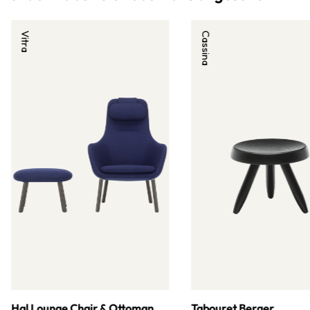
Vitra
Cassina
Hal Lounge Chair & Ottoman
Tabouret Berger